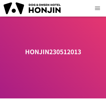
ナ
ビ
ゲ
ー
シ
ョ
ン
を
切
HONJIN230512013
り
替
え