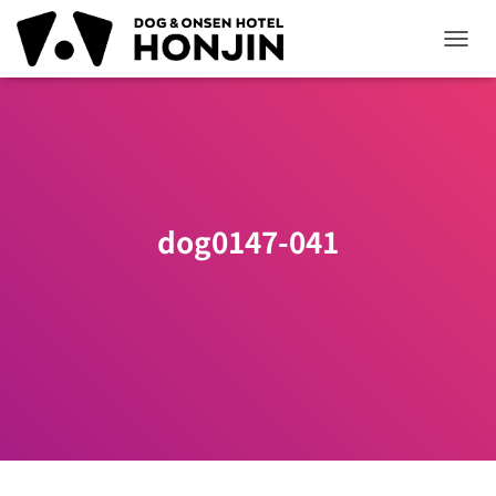
ナ
ビ
ゲ
ー
シ
ョ
ン
を
切
dog0147-041
り
替
え