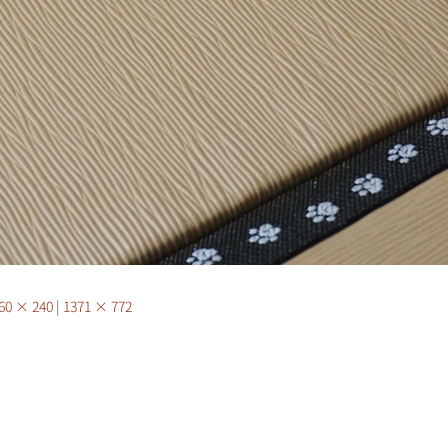
60 × 240
|
1371 × 772