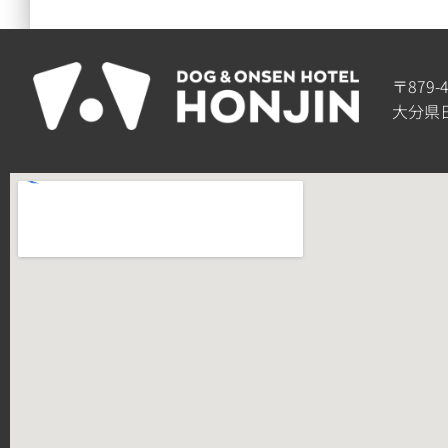
〒879-
大分県