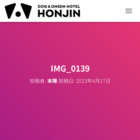
ナ
ビ
ゲ
ー
シ
ョ
ン
を
切
IMG_0139
り
替
投稿者:
本陣
投稿日:
2023年4月17日
え