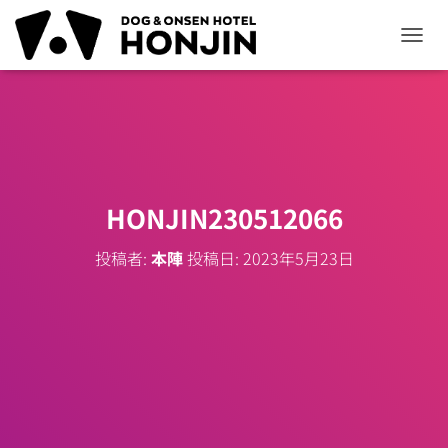
ナ
ビ
ゲ
ー
シ
ョ
ン
を
切
HONJIN230512066
り
替
投稿者:
本陣
投稿日:
2023年5月23日
え