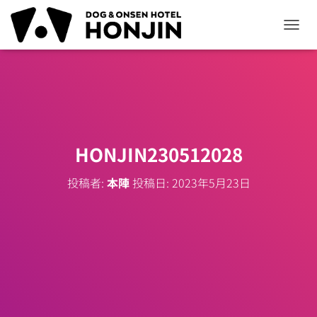
ナ
ビ
ゲ
ー
シ
ョ
ン
を
切
HONJIN230512028
り
替
投稿者:
本陣
投稿日:
2023年5月23日
え