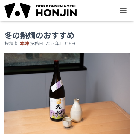
ナ
ビ
ゲ
冬の熱燗のおすすめ
ー
シ
投稿者:
本陣
投稿日:
2024年11月6日
ョ
ン
を
切
り
替
え