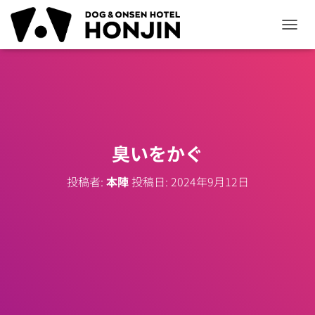
ナ
ビ
ゲ
ー
シ
ョ
ン
を
切
臭いをかぐ
り
替
投稿者:
本陣
投稿日:
2024年9月12日
え